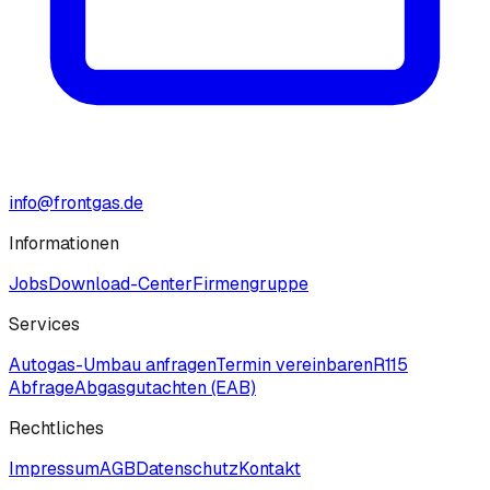
info@frontgas.de
Informationen
Jobs
Download-Center
Firmengruppe
Services
Autogas-Umbau anfragen
Termin vereinbaren
R115
Abfrage
Abgasgutachten (EAB)
Rechtliches
Impressum
AGB
Datenschutz
Kontakt