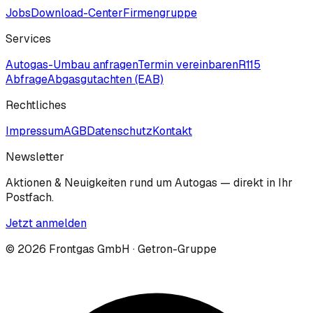
Jobs
Download-Center
Firmengruppe
Services
Autogas-Umbau anfragen
Termin vereinbaren
R115
Abfrage
Abgasgutachten (EAB)
Rechtliches
Impressum
AGB
Datenschutz
Kontakt
Newsletter
Aktionen & Neuigkeiten rund um Autogas — direkt in Ihr
Postfach.
Jetzt anmelden
©
2026
Frontgas GmbH · Getron-Gruppe