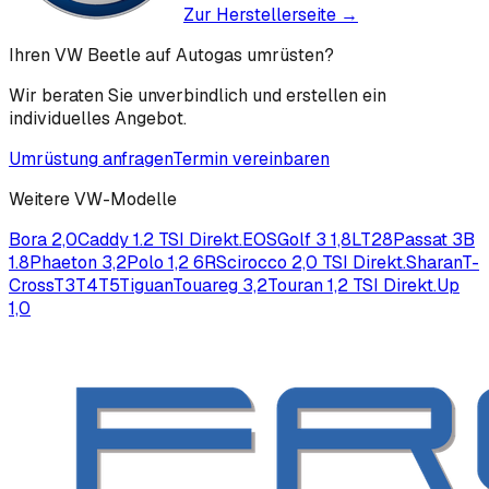
Zur Herstellerseite →
Ihren VW Beetle auf Autogas umrüsten?
Wir beraten Sie unverbindlich und erstellen ein
individuelles Angebot.
Umrüstung anfragen
Termin vereinbaren
Weitere
VW
-Modelle
Bora 2,0
Caddy 1.2 TSI Direkt.
EOS
Golf 3 1,8
LT28
Passat 3B
1.8
Phaeton 3,2
Polo 1,2 6R
Scirocco 2,0 TSI Direkt.
Sharan
T-
Cross
T3
T4
T5
Tiguan
Touareg 3,2
Touran 1,2 TSI Direkt.
Up
1,0