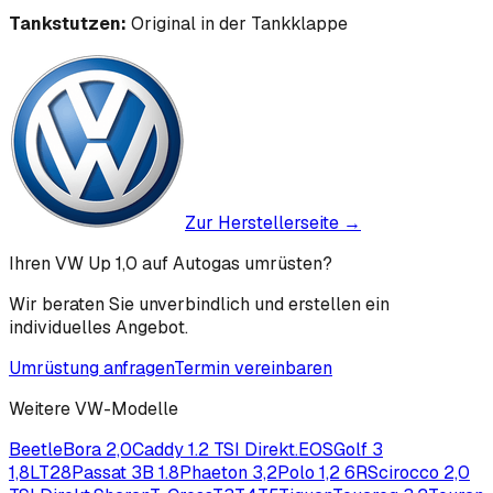
Tankstutzen:
Original in der Tankklappe
Zur Herstellerseite →
Ihren VW Up 1,0 auf Autogas umrüsten?
Wir beraten Sie unverbindlich und erstellen ein
individuelles Angebot.
Umrüstung anfragen
Termin vereinbaren
Weitere
VW
-Modelle
Beetle
Bora 2,0
Caddy 1.2 TSI Direkt.
EOS
Golf 3
1,8
LT28
Passat 3B 1.8
Phaeton 3,2
Polo 1,2 6R
Scirocco 2,0