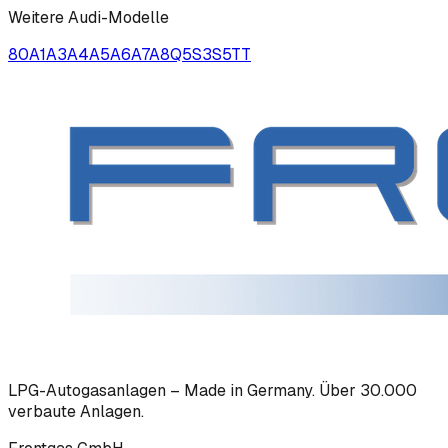
Weitere
Audi
-Modelle
80
A1
A3
A4
A5
A6
A7
A8
Q5
S3
S5
TT
LPG-Autogasanlagen – Made in Germany. Über 30.000
verbaute Anlagen.