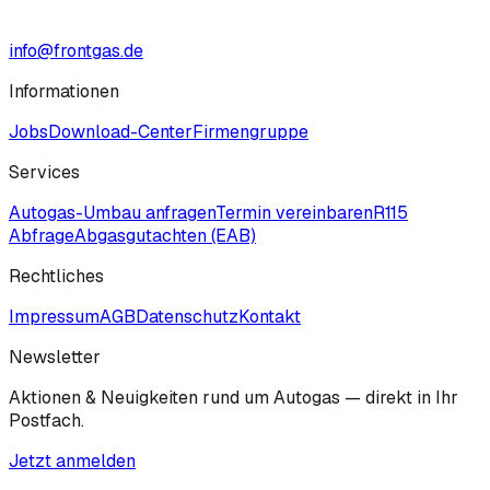
info@frontgas.de
Informationen
Jobs
Download-Center
Firmengruppe
Services
Autogas-Umbau anfragen
Termin vereinbaren
R115
Abfrage
Abgasgutachten (EAB)
Rechtliches
Impressum
AGB
Datenschutz
Kontakt
Newsletter
Aktionen & Neuigkeiten rund um Autogas — direkt in Ihr
Postfach.
Jetzt anmelden