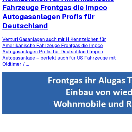
Fahrzeuge Frontgas die Impco
Autogasanlagen Profis für
Deutschland
Venturi Gasanlagen auch mit H Kennzeichen für
Amerikanische Fahrzeuge Frontgas die Impco
Autogasanlagen Profis für Deutschland Impco
Autogasanlage – perfekt auch für US Fahrzeuge mit
Oldtimer / …