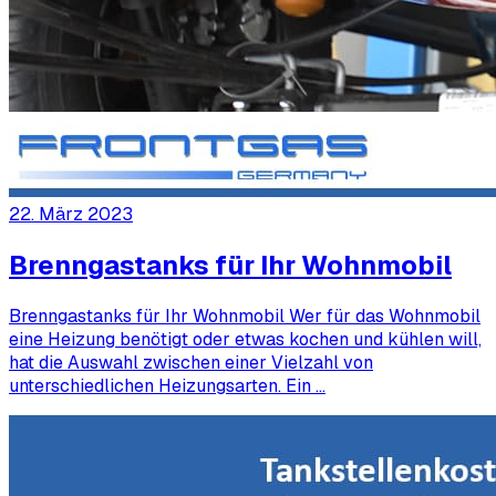
22. März 2023
Brenngastanks für Ihr Wohnmobil
Brenngastanks für Ihr Wohnmobil Wer für das Wohnmobil
eine Heizung benötigt oder etwas kochen und kühlen will,
hat die Auswahl zwischen einer Vielzahl von
unterschiedlichen Heizungsarten. Ein …