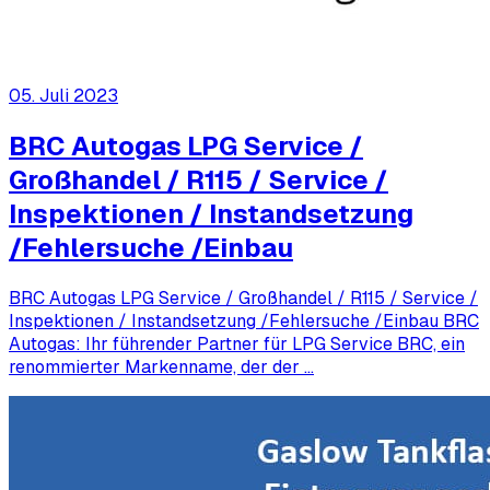
05. Juli 2023
BRC Autogas LPG Service /
Großhandel / R115 / Service /
Inspektionen / Instandsetzung
/Fehlersuche /Einbau
BRC Autogas LPG Service / Großhandel / R115 / Service /
Inspektionen / Instandsetzung /Fehlersuche /Einbau BRC
Autogas: Ihr führender Partner für LPG Service BRC, ein
renommierter Markenname, der der …