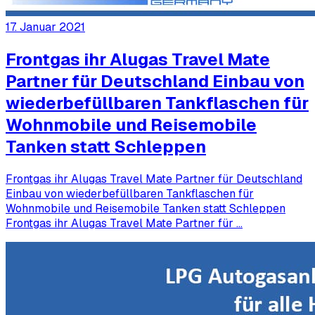
17. Januar 2021
Frontgas ihr Alugas Travel Mate
Partner für Deutschland Einbau von
wiederbefüllbaren Tankflaschen für
Wohnmobile und Reisemobile
Tanken statt Schleppen
Frontgas ihr Alugas Travel Mate Partner für Deutschland
Einbau von wiederbefüllbaren Tankflaschen für
Wohnmobile und Reisemobile Tanken statt Schleppen
Frontgas ihr Alugas Travel Mate Partner für …