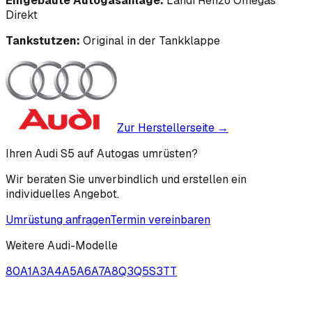
Eingebaute Autogasanlage:
Landi Renzo Omegas
Direkt
Tankstutzen:
Original in der Tankklappe
Zur Herstellerseite →
Ihren Audi S5 auf Autogas umrüsten?
Wir beraten Sie unverbindlich und erstellen ein
individuelles Angebot.
Umrüstung anfragen
Termin vereinbaren
Weitere
Audi
-Modelle
80
A1
A3
A4
A5
A6
A7
A8
Q3
Q5
S3
TT