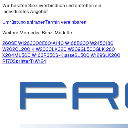
Wir beraten Sie unverbindlich und erstellen ein
individuelles Angebot.
Umrüstung anfragen
Termin vereinbaren
Weitere
Mercedes Benz
-Modelle
260SE W126
300CE
601
A140 W168
B200 W245
C180
W202
CL200 K W203
CLK320 W209
GL500
GLK 280
X204
ML500 W163
R350
S-Klasse
SL500 W129
SLK200
R170
Sprinter
T1
W124