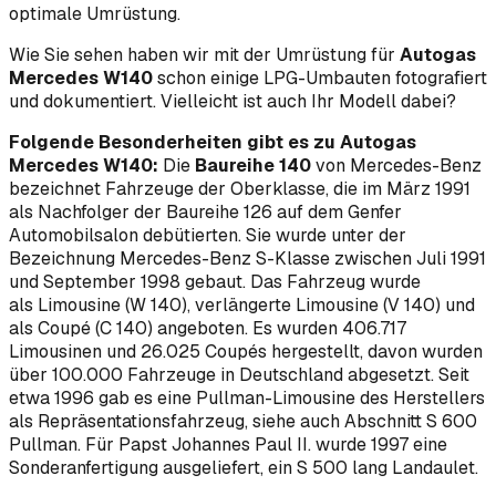
optimale Umrüstung.
Wie Sie sehen haben wir mit der Umrüstung für
Autogas
Mercedes W140
schon einige LPG-Umbauten fotografiert
und dokumentiert. Vielleicht ist auch Ihr Modell dabei?
Folgende Besonderheiten gibt es zu Autogas
Mercedes W140:
Die
Baureihe 140
von Mercedes-Benz
bezeichnet Fahrzeuge der Oberklasse, die im März 1991
als Nachfolger der Baureihe 126 auf dem Genfer
Automobilsalon debütierten. Sie wurde unter der
Bezeichnung Mercedes-Benz S-Klasse zwischen Juli 1991
und September 1998 gebaut. Das Fahrzeug wurde
als Limousine (W 140), verlängerte Limousine (V 140) und
als Coupé (C 140) angeboten. Es wurden 406.717
Limousinen und 26.025 Coupés hergestellt, davon wurden
über 100.000 Fahrzeuge in Deutschland abgesetzt. Seit
etwa 1996 gab es eine Pullman-Limousine des Herstellers
als Repräsentationsfahrzeug, siehe auch Abschnitt S 600
Pullman. Für Papst Johannes Paul II. wurde 1997 eine
Sonderanfertigung ausgeliefert, ein S 500 lang Landaulet.