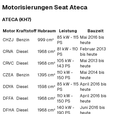
Motorisierungen
Seat
Ateca
ATECA (KH7)
Motor
Kraftstoff
Hubraum
Leistung
Bauzeit
85 kW - 115
Mai 2016 bis
CHZJ
Benzin
999 cm³
PS
heute
81 kW - 110
Februar 2013
CRVA
Diesel
1968 cm³
PS
bis heute
105 kW -
Mai 2013 bis
CRVC
Diesel
1968 cm³
143 PS
heute
110 kW -
Mai 2014 bis
CZEA
Benzin
1395 cm³
150 PS
heute
85 kW - 115
April 2016 bis
DDYA
Diesel
1598 cm³
PS
heute
110 kW -
April 2016 bis
DFFA
Diesel
1968 cm³
150 PS
heute
140 kW -
Juni 2016 bis
DFHA
Diesel
1968 cm³
190 PS
heute