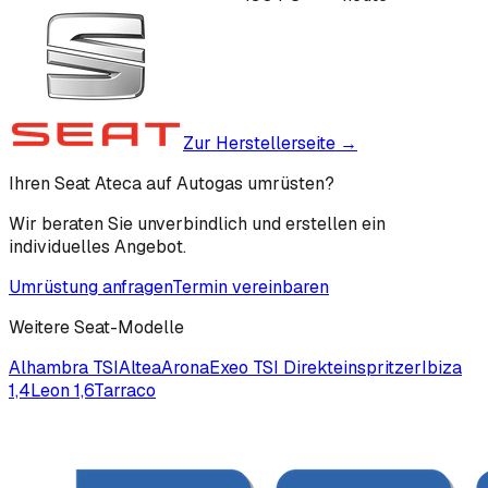
Zur Herstellerseite →
Ihren Seat Ateca auf Autogas umrüsten?
Wir beraten Sie unverbindlich und erstellen ein
individuelles Angebot.
Umrüstung anfragen
Termin vereinbaren
Weitere
Seat
-Modelle
Alhambra TSI
Altea
Arona
Exeo TSI Direkteinspritzer
Ibiza
1,4
Leon 1,6
Tarraco