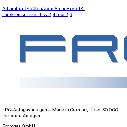
Alhambra TSI
Altea
Arona
Ateca
Exeo TSI
Direkteinspritzer
Ibiza 1,4
Leon 1,6
LPG-Autogasanlagen – Made in Germany. Über 30.000
verbaute Anlagen.
Frontgas GmbH