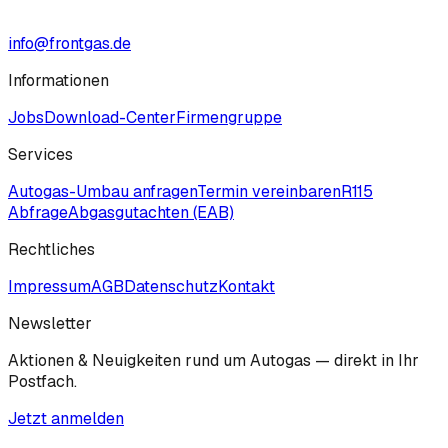
info@frontgas.de
Informationen
Jobs
Download-Center
Firmengruppe
Services
Autogas-Umbau anfragen
Termin vereinbaren
R115
Abfrage
Abgasgutachten (EAB)
Rechtliches
Impressum
AGB
Datenschutz
Kontakt
Newsletter
Aktionen & Neuigkeiten rund um Autogas — direkt in Ihr
Postfach.
Jetzt anmelden