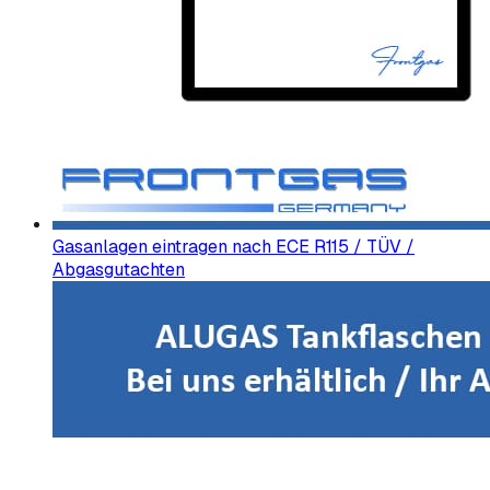
Gasanlagen eintragen nach ECE R115 / TÜV /
Abgasgutachten