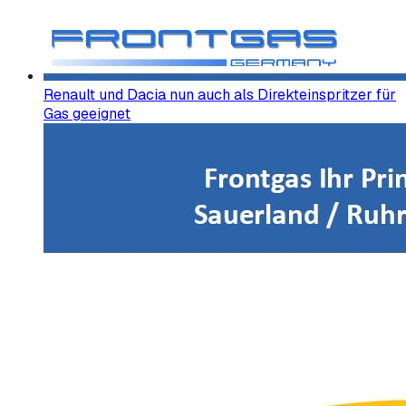
Renault und Dacia nun auch als Direkteinspritzer für
Gas geeignet