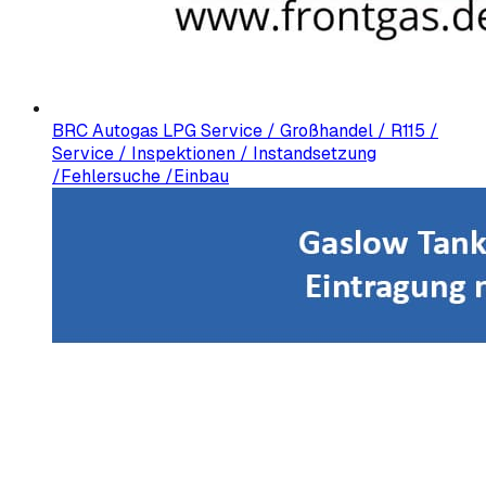
BRC Autogas LPG Service / Großhandel / R115 /
Service / Inspektionen / Instandsetzung
/Fehlersuche /Einbau