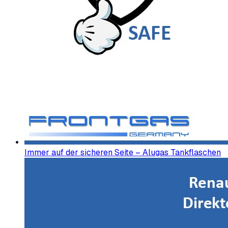
Immer auf der sicheren Seite – Alugas Tankflaschen