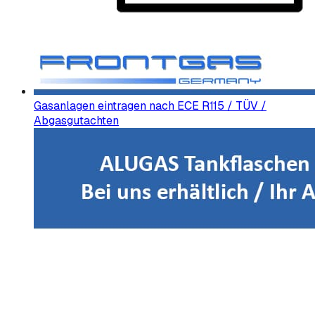
Gasanlagen eintragen nach ECE R115 / TÜV /
Abgasgutachten