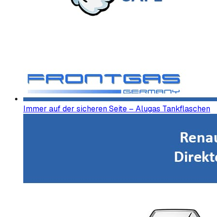
Immer auf der sicheren Seite – Alugas Tankflaschen