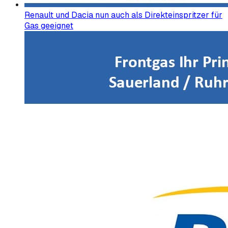
Renault und Dacia nun auch als Direkteinspritzer für
Gas geeignet