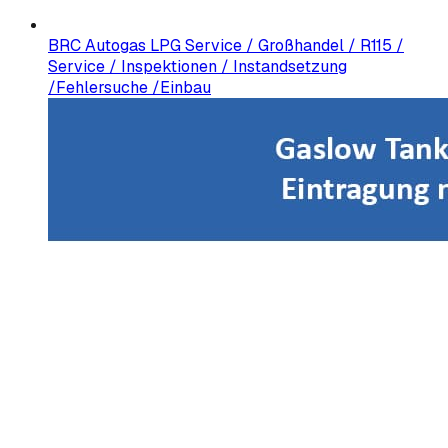
BRC Autogas LPG Service / Großhandel / R115 /
Service / Inspektionen / Instandsetzung
/Fehlersuche /Einbau