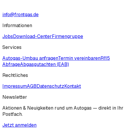
info@frontgas.de
Informationen
Jobs
Download-Center
Firmengruppe
Services
Autogas-Umbau anfragen
Termin vereinbaren
R115
Abfrage
Abgasgutachten (EAB)
Rechtliches
Impressum
AGB
Datenschutz
Kontakt
Newsletter
Aktionen & Neuigkeiten rund um Autogas — direkt in Ihr
Postfach.
Jetzt anmelden