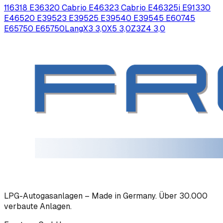
116
318 E36
320 Cabrio E46
323 Cabrio E46
325i E91
330
E46
520 E39
523 E39
525 E39
540 E39
545 E60
745
E65
750 E65
750Lang
X3 3,0
X5 3,0
Z3
Z4 3,0
LPG-Autogasanlagen – Made in Germany. Über 30.000
verbaute Anlagen.