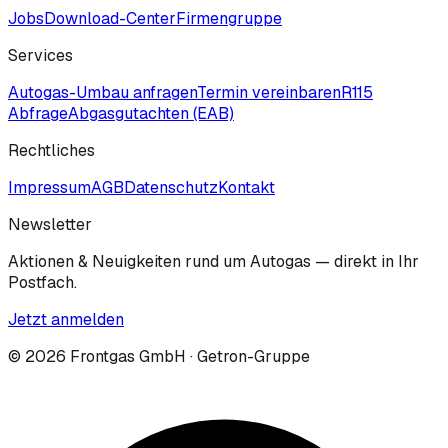
Jobs
Download-Center
Firmengruppe
Services
Autogas-Umbau anfragen
Termin vereinbaren
R115
Abfrage
Abgasgutachten (EAB)
Rechtliches
Impressum
AGB
Datenschutz
Kontakt
Newsletter
Aktionen & Neuigkeiten rund um Autogas — direkt in Ihr
Postfach.
Jetzt anmelden
©
2026
Frontgas GmbH · Getron-Gruppe