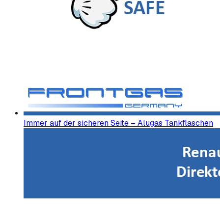
Immer auf der sicheren Seite – Alugas Tankflaschen