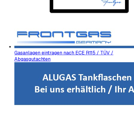
Gasanlagen eintragen nach ECE R115 / TÜV /
Abgasgutachten