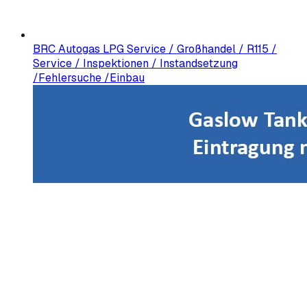
BRC Autogas LPG Service / Großhandel / R115 /
Service / Inspektionen / Instandsetzung
/Fehlersuche /Einbau