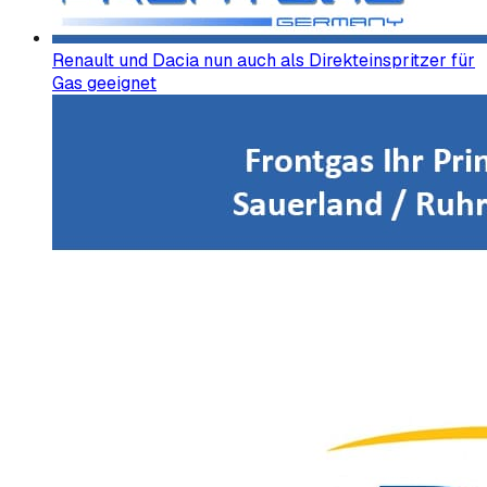
Renault und Dacia nun auch als Direkteinspritzer für
Gas geeignet