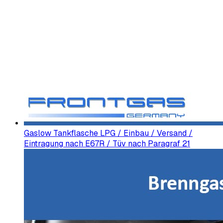
Gaslow Tankflasche LPG / Einbau / Versand /
Eintragung nach E67R / Tüv nach Paragraf 21