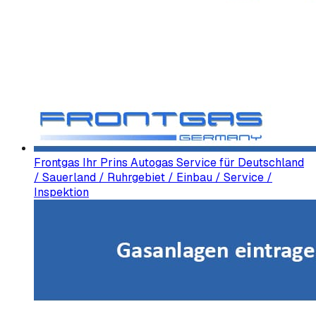
Frontgas Ihr Prins Autogas Service für Deutschland
/ Sauerland / Ruhrgebiet / Einbau / Service /
Inspektion