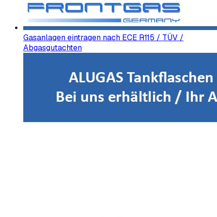
Gasanlagen eintragen nach ECE R115 / TÜV /
Abgasgutachten