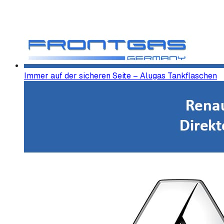
Immer auf der sicheren Seite – Alugas Tankflaschen