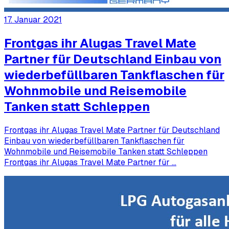
17. Januar 2021
Frontgas ihr Alugas Travel Mate
Partner für Deutschland Einbau von
wiederbefüllbaren Tankflaschen für
Wohnmobile und Reisemobile
Tanken statt Schleppen
Frontgas ihr Alugas Travel Mate Partner für Deutschland
Einbau von wiederbefüllbaren Tankflaschen für
Wohnmobile und Reisemobile Tanken statt Schleppen
Frontgas ihr Alugas Travel Mate Partner für …