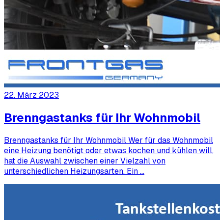
22. März 2023
Brenngastanks für Ihr Wohnmobil
Brenngastanks für Ihr Wohnmobil Wer für das Wohnmobil
eine Heizung benötigt oder etwas kochen und kühlen will,
hat die Auswahl zwischen einer Vielzahl von
unterschiedlichen Heizungsarten. Ein …