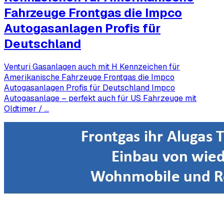
Fahrzeuge Frontgas die Impco
Autogasanlagen Profis für
Deutschland
Venturi Gasanlagen auch mit H Kennzeichen für
Amerikanische Fahrzeuge Frontgas die Impco
Autogasanlagen Profis für Deutschland Impco
Autogasanlage – perfekt auch für US Fahrzeuge mit
Oldtimer / …