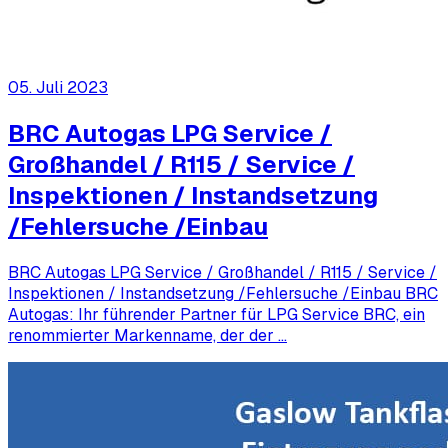
05. Juli 2023
BRC Autogas LPG Service /
Großhandel / R115 / Service /
Inspektionen / Instandsetzung
/Fehlersuche /Einbau
BRC Autogas LPG Service / Großhandel / R115 / Service /
Inspektionen / Instandsetzung /Fehlersuche /Einbau BRC
Autogas: Ihr führender Partner für LPG Service BRC, ein
renommierter Markenname, der der …